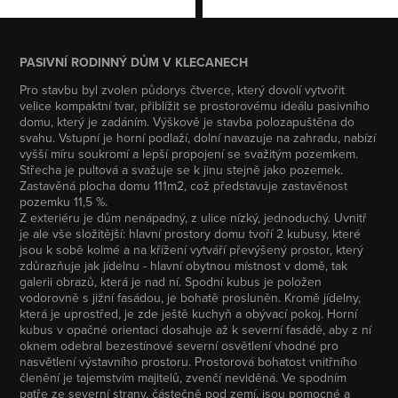
PASIVNÍ RODINNÝ DŮM V KLECANECH
Pro stavbu byl zvolen půdorys čtverce, který dovolí vytvořit
velice kompaktní tvar, přiblížit se prostorovému ideálu pasivního
domu, který je zadáním. Výškově je stavba polozapuštěna do
svahu. Vstupní je horní podlaží, dolní navazuje na zahradu, nabízí
vyšší míru soukromí a lepší propojení se svažitým pozemkem.
Střecha je pultová a svažuje se k jinu stejně jako pozemek.
Zastavěná plocha domu 111m2, což představuje zastavěnost
pozemku 11,5 %.
Z exteriéru je dům nenápadný, z ulice nízký, jednoduchý. Uvnitř
je ale vše složitější: hlavní prostory domu tvoří 2 kubusy, které
jsou k sobě kolmé a na křížení vytváří převýšený prostor, který
zdůrazňuje jak jídelnu - hlavní obytnou místnost v domě, tak
galerii obrazů, která je nad ní. Spodní kubus je položen
vodorovně s jižní fasádou, je bohatě prosluněn. Kromě jídelny,
která je uprostřed, je zde ještě kuchyň a obývací pokoj. Horní
kubus v opačné orientaci dosahuje až k severní fasádě, aby z ní
oknem odebral bezestínové severní osvětlení vhodné pro
nasvětlení výstavního prostoru. Prostorová bohatost vnitřního
členění je tajemstvím majitelů, zvenčí neviděná. Ve spodním
patře ze severní strany, částečně pod zemí, jsou pomocné a