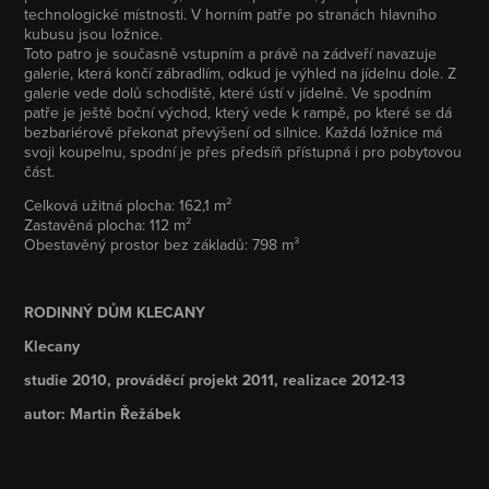
technologické místnosti. V horním patře po stranách hlavního
kubusu jsou ložnice.
Toto patro je současně vstupním a právě na zádveří navazuje
galerie, která končí zábradlím, odkud je výhled na jídelnu dole. Z
galerie vede dolů schodiště, které ústí v jídelně. Ve spodním
patře je ještě boční východ, který vede k rampě, po které se dá
bezbariérově překonat převýšení od silnice. Každá ložnice má
svoji koupelnu, spodní je přes předsíň přístupná i pro pobytovou
část.
Celková užitná plocha: 162,1 m²
Zastavěná plocha: 112 m²
Obestavěný prostor bez základů: 798 m³
RODINNÝ DŮM KLECANY
Klecany
studie 2010, prováděcí projekt 2011, realizace 2012-13
autor: Martin Řežábek