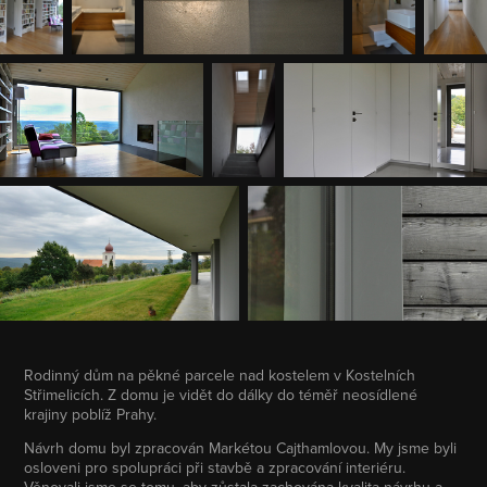
Rodinný dům na pěkné parcele nad kostelem v Kostelních
Střimelicích. Z domu je vidět do dálky do téměř neosídlené
krajiny poblíž Prahy.
Návrh domu byl zpracován Markétou Cajthamlovou. My jsme byli
osloveni pro spolupráci při stavbě a zpracování interiéru.
Věnovali jsme se tomu, aby zůstala zachována kvalita návrhu a