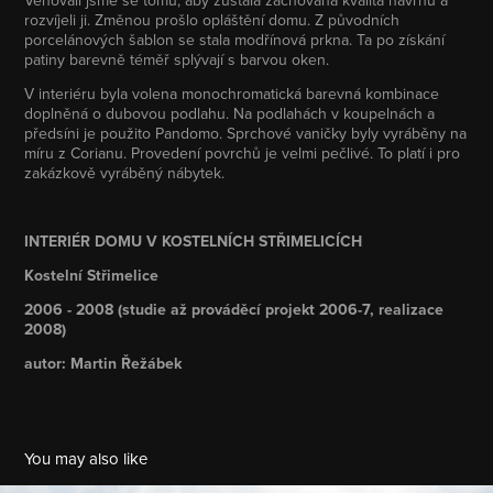
rozvíjeli ji. Změnou prošlo opláštění domu. Z původních
porcelánových šablon se stala modřínová prkna. Ta po získání
patiny barevně téměř splývají s barvou oken.
V interiéru byla volena monochromatická barevná kombinace
doplněná o dubovou podlahu. Na podlahách v koupelnách a
předsíni je použito Pandomo. Sprchové vaničky byly vyráběny na
míru z Corianu. Provedení povrchů je velmi pečlivé. To platí i pro
zakázkově vyráběný nábytek.
INTERIÉR DOMU V KOSTELNÍCH STŘIMELICÍCH
Kostelní Střimelice
2006 - 2008 (studie až prováděcí projekt 2006-7, realizace
2008)
autor: Martin Řežábek
You may also like