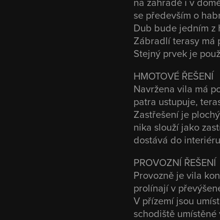
na zahradě i v domě
se především o habr
Dub bude jedním z h
Zábradlí terasy má p
Stejný prvek je použ
HMOTOVÉ ŘEŠENÍ
Navržena vila má p
patra ustupuje, tera
Zastřešení je ploch
nika slouží jako zas
dostává do interiéru 
PROVOZNÍ ŘEŠENÍ
Provozně je vila ko
prolínají v převýše
V přízemí jsou umíst
schodiště umístěné v