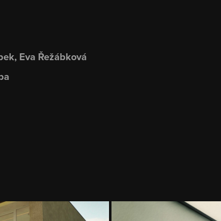
ábek, Eva Řežábková
rba