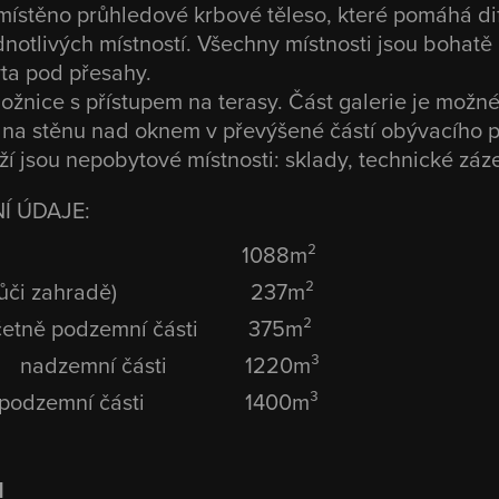
e umístěno průhledové krbové těleso, které pomáhá d
dnotlivých místností. Všechny místnosti jsou bohatě
ryta pod přesahy.
 ložnice s přístupem na terasy. Část galerie je možn
ci na stěnu nad oknem v převýšené částí obývacího 
 jsou nepobytové místnosti: sklady, technické záz
Í ÚDAJE:
ozemku 1088m²
ha (vůči zahradě) 237m²
 včetně podzemní části 375m²
tor nadzemní části 1220m³
tor podzemní části 1400m³
H