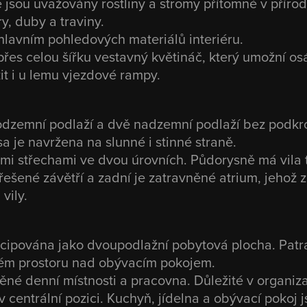
 jsou uvažovány rostliny a stromy přítomné v příro
y, duby a traviny.
lavním pohledových materiálů interiéru.
řes celou šířku vestavný květináč, který umožní osáz
it i u lemu vjezdové rampy.
odzemní podlaží a dvě nadzemní podlaží bez podkr
sa je navržena na slunné i stinné straně.
ými střechami ve dvou úrovních. Půdorysně má vila 
třešené závětří a zadní je zatravněné atrium, jehož 
vily.
ncipována jako dvoupodlažní pobytová plocha. Patr
ném prostoru nad obývacím pokojem.
ěné denní místnosti a pracovna. Důležité v organiza
 centrální pozici. Kuchyň, jídelna a obývací pokoj 