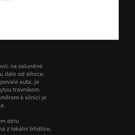
avíc na osluněné
u dále od silnice.
povala auta, je
ytou trávníkem.
měrem k silnici je
sa.
ém atriu
 z lokální břidlice,