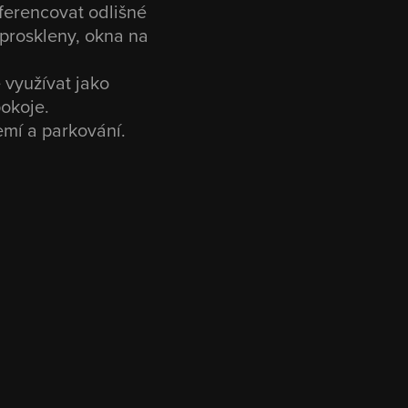
iferencovat odlišné
 proskleny, okna na
é využívat jako
pokoje.
emí a parkování.