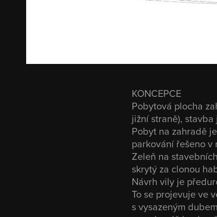
KONCEPCE
Pobytová plocha zah
jižní straně), stavb
Pobyt na zahradě je 
parkování řešeno v 
Zeleň na stavebních 
skrytý za clonou ha
Návrh vily je předu
To se projevuje ve v
s vysazeným dubem i