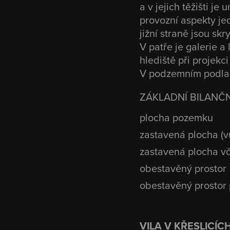
a v jejich těžišti j
provozní aspekty je
jižní straně jsou sk
V patře je galerie a
hlediště při projek
V podzemním podlaží
ZÁKLADNÍ BILANČN
plocha p
zastavená ploc
zastavená plocha
obestavěný pros
obestavěný pros
VILA V KŘESLICÍC