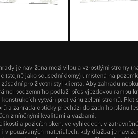
rady je navržena mezi vilou a vzrostlými stromy (n
a je (stejně jako sousední domy) umístěná na pozemk
zásadní pro životní styl klienta. Aby zahradu neoku
rámci podzemního podlaží přes vjezdovou rampu kr
konstrukcích vytváří protiváhu zeleni stromů. Plot s
brů a zahrada opticky přechází do zadního plánu le
rčen zmíněnými kvalitami a vazbami.
elikosti a pozicích oken, ve výhledech, v zatravněn
 v používaných materiálech, kdy dlažba je navržená