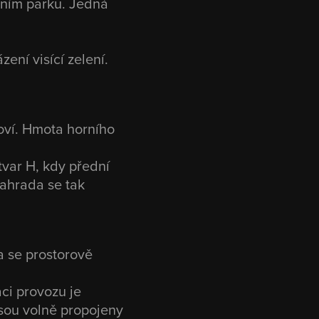
dním parku. Jedná
ení visící zelení.
oví. Hmota horního
tvar H, kdy přední
zahrada se tak
a se prostorově
ci provozu je
jsou volně propojeny